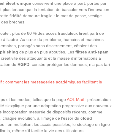
iel électronique
conservent une place à part, portés par
t plus tenace que la tentation de basculer vers l’innovation
 cette fidélité demeure fragile : le mot de passe, vestige
é des brèches.
oute : plus de 80 % des accès frauduleux tirent parti de
te à l’autre. Au cœur du problème, humains et machines
mentaires, partagés sans discernement, côtoient des
phishing
de plus en plus abouties. Les
filtres anti-spam
a créativité des attaquants et la masse d’informations à
cation du
RGPD
, censée protéger les données, n’a pas tari
tif : comment les messageries académiques facilitent le
emps et les modes, telles que la page
AOL Mail
: présentation
évité s’explique par une adaptation progressive aux nouveaux
e incorporation mesurée de dispositifs récents, comme
t, chaque évolution, à l’image de l’essor du
cloud
les : en multipliant les accès possibles, le stockage en ligne
lants, même s’il facilite la vie des utilisateurs.