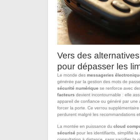
Vers des alternatives
pour dépasser les li
Le monde des
messageries électroniqu
générée par la gestion des mots de passe e
sécurité numérique
se renforce avec des 
facteurs
devient incontournable : elle as
appareil de confiance ou généré par une a
forcer la porte. Ce verrou supplémentaire 
perdurent malgré les recommandations et l
La montée en puissance du
cloud comp
sécurisé
pour les identifiants, simplifie la
consultation à distance, sans sacrifier la 