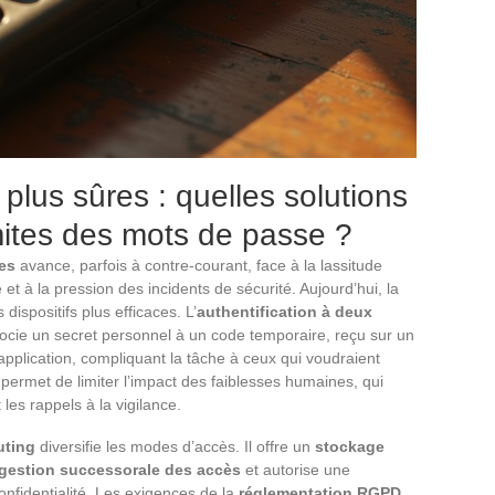
 plus sûres : quelles solutions
mites des mots de passe ?
es
avance, parfois à contre-courant, face à la lassitude
t à la pression des incidents de sécurité. Aujourd’hui, la
dispositifs plus efficaces. L’
authentification à deux
socie un secret personnel à un code temporaire, reçu sur un
pplication, compliquant la tâche à ceux qui voudraient
permet de limiter l’impact des faiblesses humaines, qui
es rappels à la vigilance.
uting
diversifie les modes d’accès. Il offre un
stockage
gestion successorale des accès
et autorise une
confidentialité. Les exigences de la
réglementation RGPD