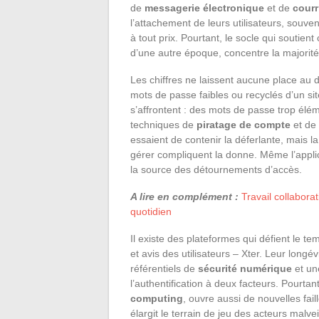
de
messagerie électronique
et de
courr
l’attachement de leurs utilisateurs, souven
à tout prix. Pourtant, le socle qui soutient
d’une autre époque, concentre la majorit
Les chiffres ne laissent aucune place au d
mots de passe faibles ou recyclés d’un si
s’affrontent : des mots de passe trop élé
techniques de
piratage de compte
et de
essaient de contenir la déferlante, mais l
gérer compliquent la donne. Même l’appli
la source des détournements d’accès.
A lire en complément :
Travail collabora
quotidien
Il existe des plateformes qui défient le t
et avis des utilisateurs – Xter. Leur long
référentiels de
sécurité numérique
et un
l’authentification à deux facteurs. Pourtan
computing
, ouvre aussi de nouvelles fail
élargit le terrain de jeu des acteurs malveil