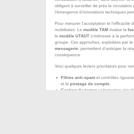
obligent à surveiller de près la circulation
l’émergence d’innovations techniques pen
Pour mesurer l’acceptation et l’efficacit
mobilisées. Le
modèle TAM
évalue la
fac
le
modèle UTAUT
s’intéresse à la perform
groupe. Ces approches, exploitées par le
messagerie
, permettent d’anticiper la réa
conséquence.
Voici quelques leviers prioritaires pour r
Filtres anti-spam
et contrôles rigoure
et le
piratage de compte
.
Gestion du temps
et formation réguli
erreurs d’inattention.
La
communication organisationnelle
re
de
messagerie numérique
traversent les
question, d’innover sans jamais céder à l
répondre, adaptant sans relâche leurs déf
mot.