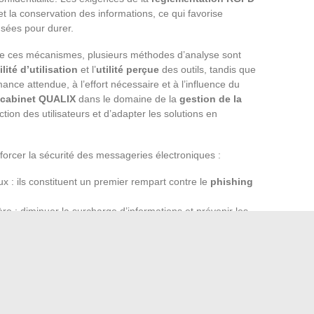
 et la conservation des informations, ce qui favorise
sées pour durer.
é de ces mécanismes, plusieurs méthodes d’analyse sont
ilité d’utilisation
et l’
utilité perçue
des outils, tandis que
ance attendue, à l’effort nécessaire et à l’influence du
cabinet QUALIX
dans le domaine de la
gestion de la
ction des utilisateurs et d’adapter les solutions en
enforcer la sécurité des messageries électroniques :
ux : ils constituent un premier rempart contre le
phishing
ère : diminuer la surcharge d’informations et prévenir les
pose sur une vigilance de chaque instant. Si les réseaux
 années, c’est parce qu’ils acceptent de se remettre en
a complaisance. Tant que la menace évoluera, ils devront
enses. Les messageries oubliées n’ont pas dit leur dernier