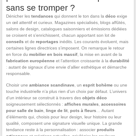
sans se tromper ?
Dénicher les
tendances
qui donnent le ton dans la
déco
exige
un œil attentif et curieux. Magazines spécialisés, blogs affûtés,
salons de design, catalogues saisonniers et émissions dédiées
se croisent et s’enrichissent, chacun apportant son lot de
conseils
et de
reportages
inédits. Les courants évoluent, mais
certaines lignes directrices s’imposent. On remarque le retour
en force du
mobilier en bois massif
, la mise en avant de la
fabrication européenne
et l’attention croissante à la
durabilité
: autant de signaux d’une envie d’allier esthétique et démarche
responsable.
Choisir une
ambiance scandinave
, un
esprit bohème
ou une
touche industrielle n’a plus rien d’un choix par défaut. L’univers
d’un intérieur se construit à travers des
objets déco
soigneusement sélectionnés :
affiches murales
,
accessoires
pour salle de bain
,
linge de lit
,
pots à fleurs
… Autant
d’éléments qui, choisis pour leur design, leur histoire ou leur
qualité, composent une signature visuelle unique. La grande
tendance reste à la personnalisation : associer
produits
artisanaux
et créations actuelles, privilégier les couleurs