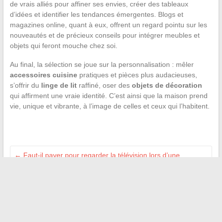
de vrais alliés pour affiner ses envies, créer des tableaux
d’idées et identifier les tendances émergentes. Blogs et
magazines online, quant à eux, offrent un regard pointu sur les
nouveautés et de précieux conseils pour intégrer meubles et
objets qui feront mouche chez soi.
Au final, la sélection se joue sur la personnalisation : mêler
accessoires cuisine
pratiques et pièces plus audacieuses,
s’offrir du
linge de lit
raffiné, oser des
objets de décoration
qui affirment une vraie identité. C’est ainsi que la maison prend
vie, unique et vibrante, à l’image de celles et ceux qui l’habitent.
←
Faut-il payer pour regarder la télévision lors d’une
croisière en mer ?
Erreur S1 Bouygues : causes, solutions et conseils pour
résoudre ce problème
→