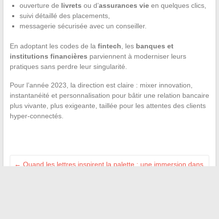
ouverture de
livrets
ou d’
assurances vie
en quelques clics,
suivi détaillé des placements,
messagerie sécurisée avec un conseiller.
En adoptant les codes de la
fintech
, les
banques et
institutions financières
parviennent à moderniser leurs
pratiques sans perdre leur singularité.
Pour l’année 2023, la direction est claire : mixer innovation,
instantanéité et personnalisation pour bâtir une relation bancaire
plus vivante, plus exigeante, taillée pour les attentes des clients
hyper-connectés.
←
Quand les lettres inspirent la palette : une immersion dans
les teintes alphabétiques
Transparence ou violation ? Quand les données personnelles
deviennent publiques
→