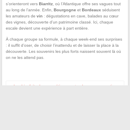
s’orienteront vers
Biarritz
, où l’Atlantique offre ses vagues tout
au long de l’année. Enfin,
Bourgogne
et
Bordeaux
séduisent
les amateurs de
vin
: dégustations en cave, balades au cœur
des vignes, découverte d’un patrimoine classé. Ici, chaque
escale devient une expérience à part entière.
À chaque groupe sa formule, à chaque week-end ses surprises
: il suffit d’oser, de choisir l’inattendu et de laisser la place à la
découverte. Les souvenirs les plus forts naissent souvent là où
on ne les attend pas.
←
Les bienfaits des cosmétiques naturels pour une routine
beauté respectueuse de la peau
Comprendre et calculer le chiffre d’affaires d’une association
à but non lucratif facilement
→
Recherche